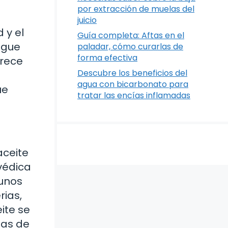
por extracción de muelas del
juicio
 y el
Guía completa: Aftas en el
ague
paladar, cómo curarlas de
forma efectiva
frece
Descubre los beneficios del
agua con bicarbonato para
ue
tratar las encías inflamadas
aceite
rvédica
 unos
rias,
ite se
ías de