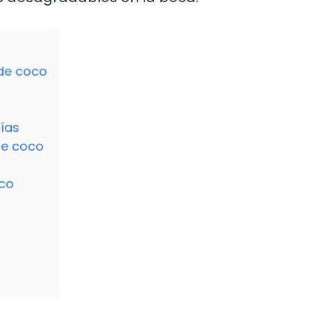
 de coco
cías
de coco
co