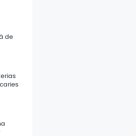
lá de
erias
caries
ma
y