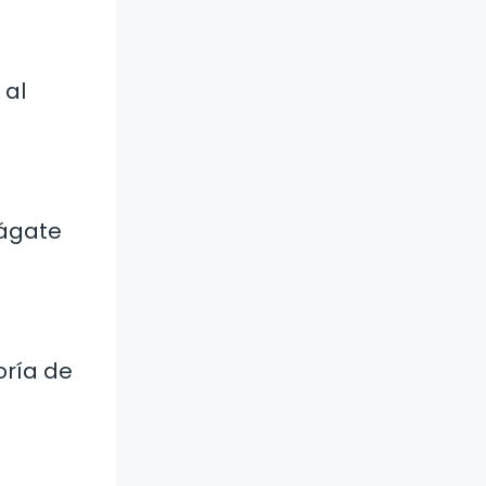
 al
uágate
oría de