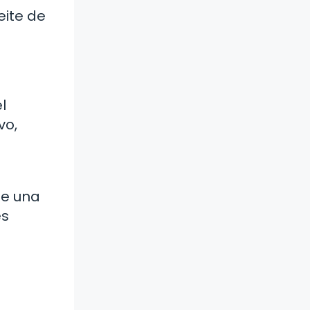
eite de
l
vo,
de una
es