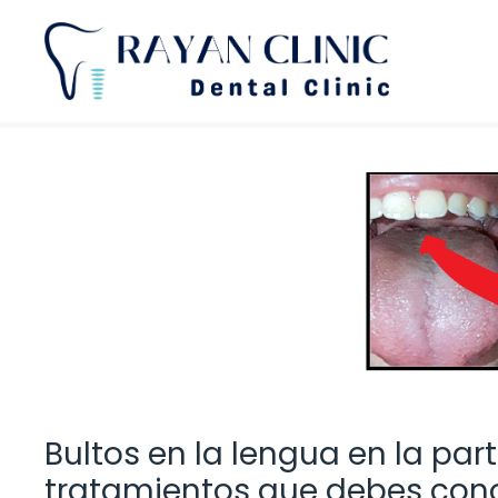
Saltar
al
contenido
Bultos en la lengua en la par
tratamientos que debes con