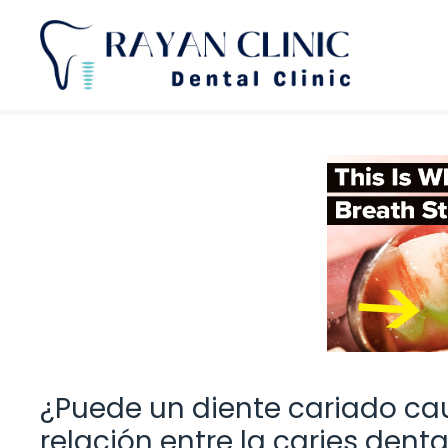
Saltar
al
contenido
¿Puede un diente cariado cau
relación entre la caries dental