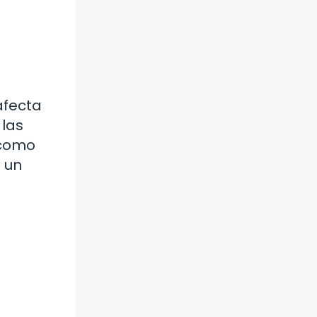
afecta
 las
 como
 un