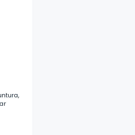
untura,
ar