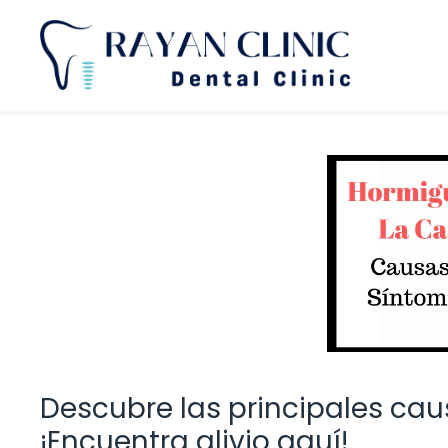
Saltar
al
contenido
Descubre las principales cau
¡Encuentra alivio aquí!