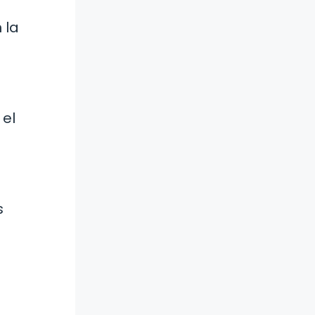
 la
 el
s