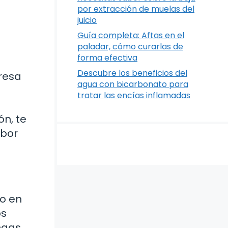
por extracción de muelas del
juicio
Guía completa: Aftas en el
paladar, cómo curarlas de
forma efectiva
Descubre los beneficios del
resa
agua con bicarbonato para
tratar las encías inflamadas
ón, te
abor
io en
os
ngas