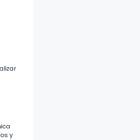
alizar
nica
os y