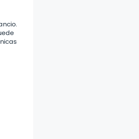
ancio.
puede
cnicas
s