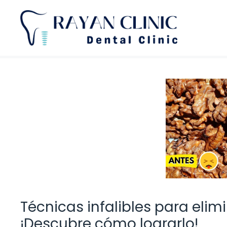
Saltar
al
contenido
Técnicas infalibles para elimi
¡Descubre cómo lograrlo!