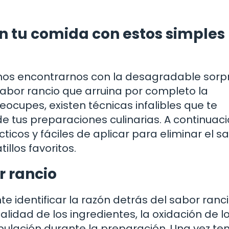
 en tu comida con estos simples
emos encontrarnos con la desagradable sorp
sabor rancio que arruina por completo la
ocupes, existen técnicas infalibles que te
e tus preparaciones culinarias. A continuaci
icos y fáciles de aplicar para eliminar el s
illos favoritos.
r rancio
e identificar la razón detrás del sabor ranc
lidad de los ingredientes, la oxidación de l
ipulación durante la preparación. Una vez te