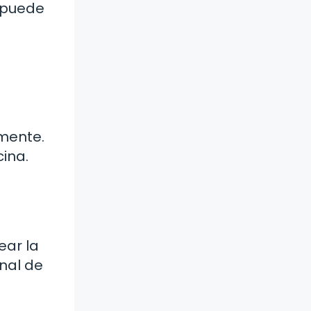
a puede
rmente.
cina.
ear la
inal de