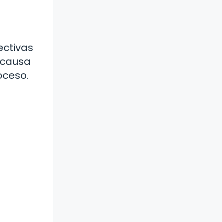
ectivas
a causa
oceso.