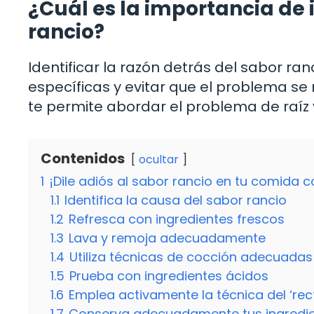
¿Cuál es la importancia de 
rancio?
Identificar la razón detrás del sabor r
específicas y evitar que el problema se
te permite abordar el problema de raíz y
Contenidos
ocultar
1
¡Dile adiós al sabor rancio en tu comida c
1.1
Identifica la causa del sabor rancio
1.2
Refresca con ingredientes frescos
1.3
Lava y remoja adecuadamente
1.4
Utiliza técnicas de cocción adecuadas
1.5
Prueba con ingredientes ácidos
1.6
Emplea activamente la técnica del ‘rect
1.7
Conserva adecuadamente tus ingredi