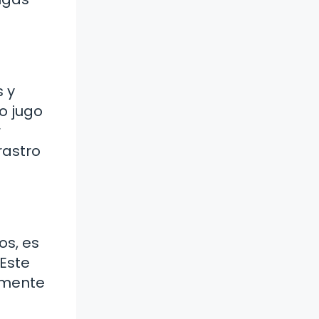
s y
mo jugo
r
rastro
os, es
 Este
vamente