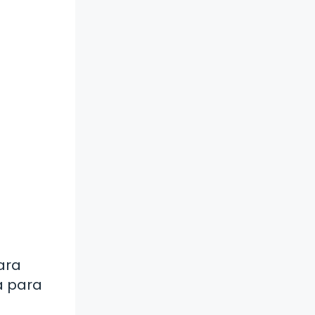
ara
a para