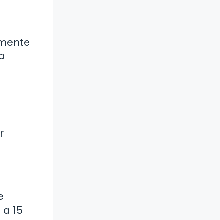
emente
la
r
e
 a 15