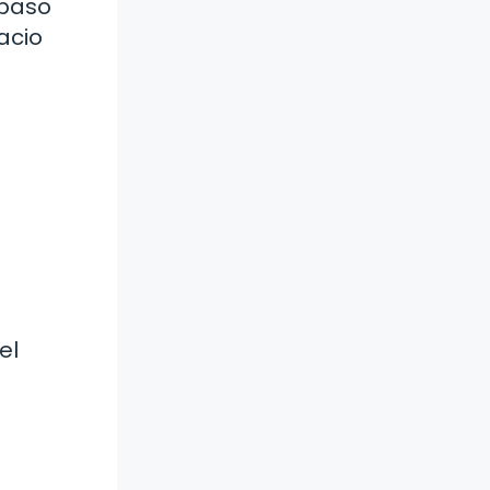
 paso
acio
el