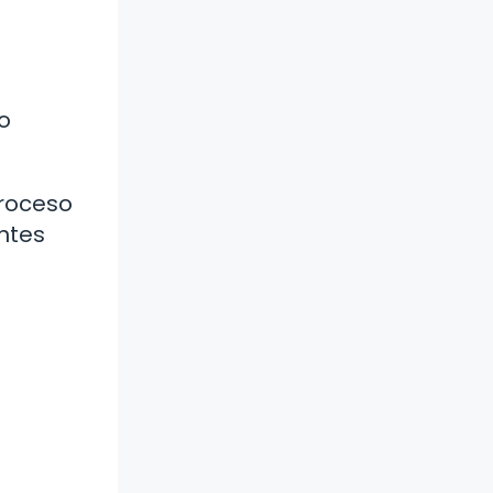
o
proceso
ntes