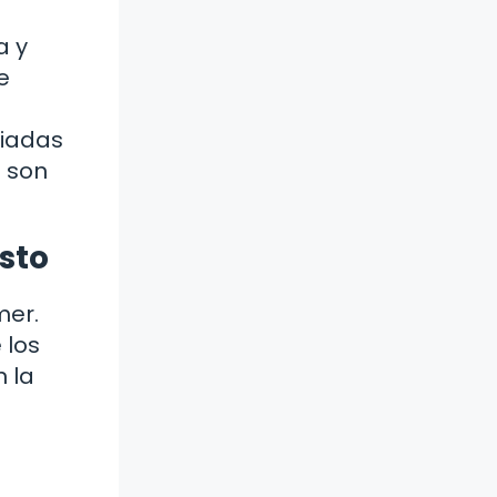
a y
e
liadas
s son
sto
mer.
 los
 la