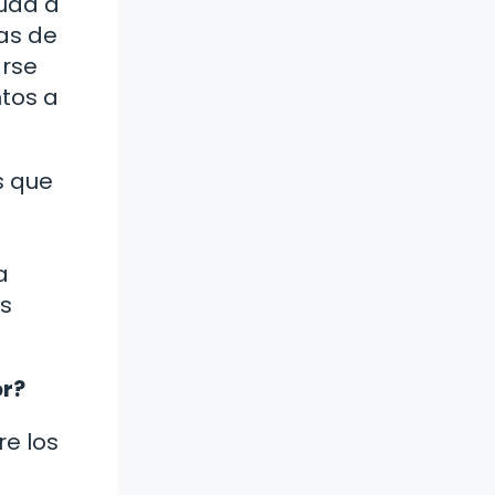
yuda a
as de
arse
ntos a
s que
a
as
or?
re los