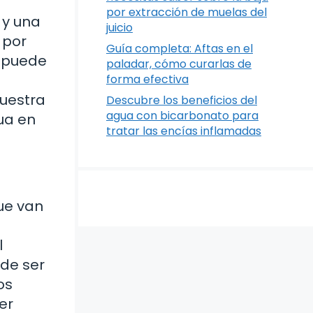
por extracción de muelas del
 y una
juicio
 por
Guía completa: Aftas en el
a puede
paladar, cómo curarlas de
forma efectiva
nuestra
Descubre los beneficios del
agua con bicarbonato para
ua en
tratar las encías inflamadas
que van
l
ede ser
os
er