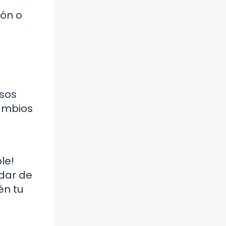
ión o
rsos
cambios
le!
idar de
én tu