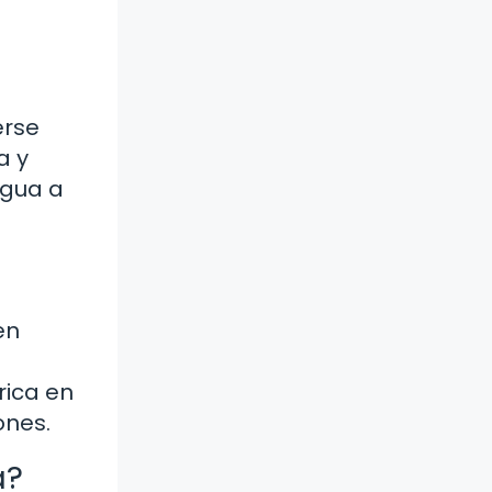
erse
a y
agua a
en
rica en
ones.
a?