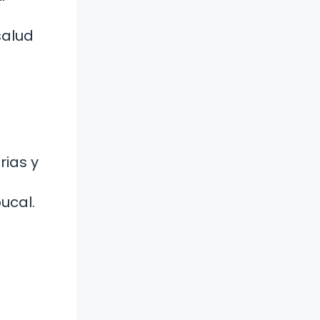
salud
rias y
ucal.