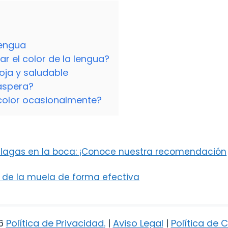
 lengua
r el color de la lengua?
oja y saludable
 áspera?
color ocasionalmente?
s llagas en la boca: ¡Conoce nuestra recomendación
 de la muela de forma efectiva
6
Política de Privacidad
.
|
Aviso Legal
|
Política de 