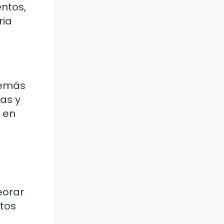
entos,
ria
demás
as y
 en
eorar
ntos