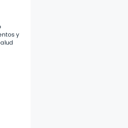
o
entos y
salud