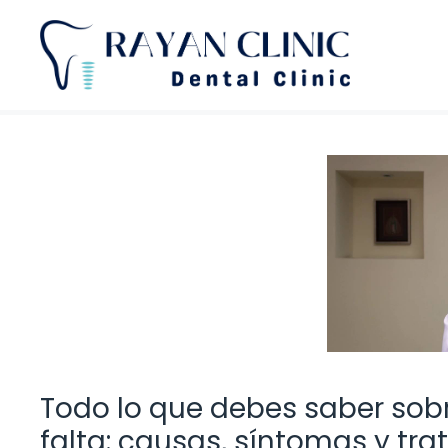
Saltar
al
contenido
Todo lo que debes saber sobr
falta: causas, síntomas y tr