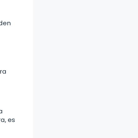
eden
bra
a
a, es