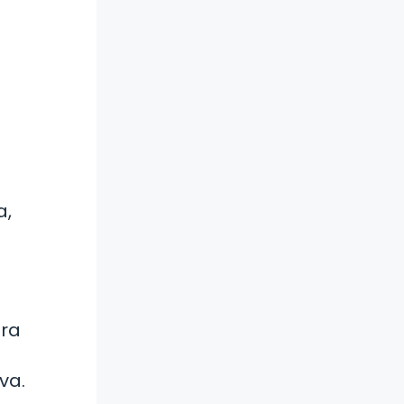
a,
ara
va.