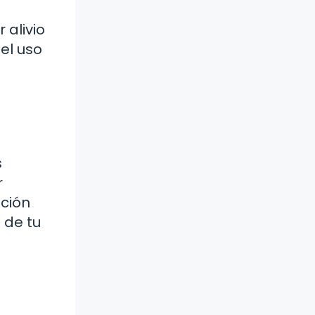
 alivio
el uso
s
r
ación
 de tu