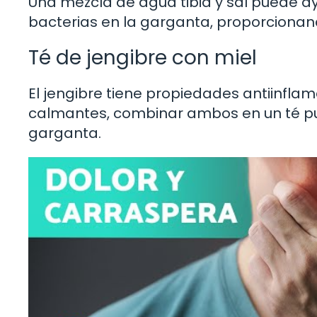
Una mezcla de agua tibia y sal puede ay
bacterias en la garganta, proporcionand
Té de jengibre con miel
El jengibre tiene propiedades antiinflam
calmantes, combinar ambos en un té pued
garganta.