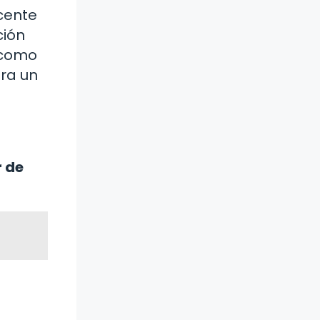
cente
ción
s como
ara un
r de