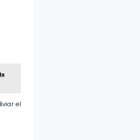
lo
viar el