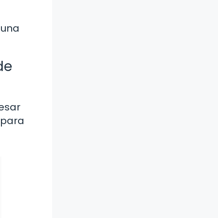
 una
de
pesar
 para