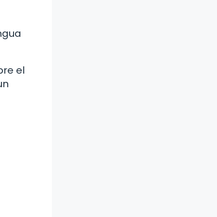
engua
re el
un