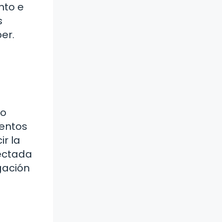
nto e
s
er.
to
mentos
ir la
fectada
gación