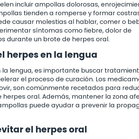
elen incluir ampollas dolorosas, enrojecimie
mpollas tienden a romperse y formar costra
ede causar molestias al hablar, comer o beb
rimentar síntomas como fiebre, dolor de
os durante un brote de herpes oral.
l herpes en la lengua
n la lengua, es importante buscar tratamien
celerar el proceso de curación. Los medica
ciclovir, son comúnmente recetados para reduc
 de herpes oral. Además, mantener la zona a
s ampollas puede ayudar a prevenir la propa
itar el herpes oral