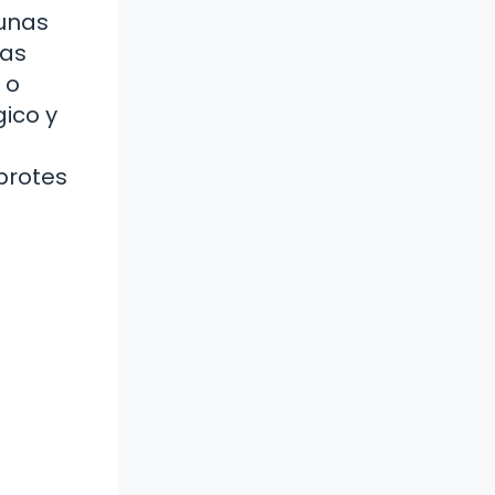
gunas
nas
 o
ico y
brotes