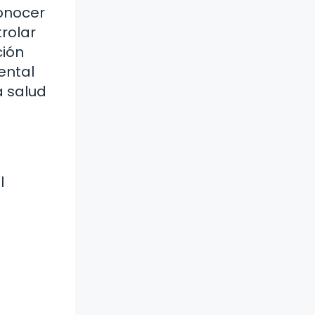
onocer
rolar
ción
ental
a salud
l