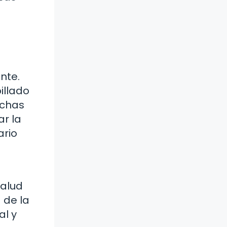
nte.
illado
nchas
ar la
ario
salud
 de la
al y