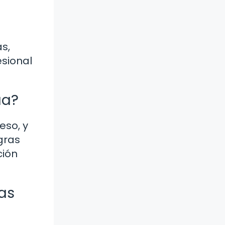
s,
sional
ua?
eso, y
gras
ción
as