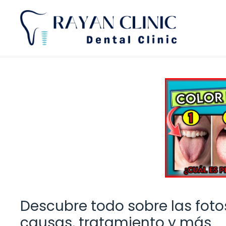
Saltar
al
contenido
Descubre todo sobre las fot
causas, tratamiento y más