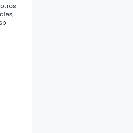
otros
ales,
aso