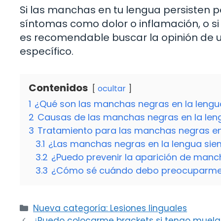
Si las manchas en tu lengua persisten
síntomas como dolor o inflamación, o 
es recomendable buscar la opinión de un
específico.
Contenidos
ocultar
1
¿Qué son las manchas negras en la lengu
2
Causas de las manchas negras en la len
3
Tratamiento para las manchas negras en
3.1
¿Las manchas negras en la lengua sie
3.2
¿Puedo prevenir la aparición de manc
3.3
¿Cómo sé cuándo debo preocuparme 
Categorías
Nueva categoría: Lesiones linguales
¿Puedo colocarme brackets si tengo muelas