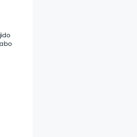
jido
cabo