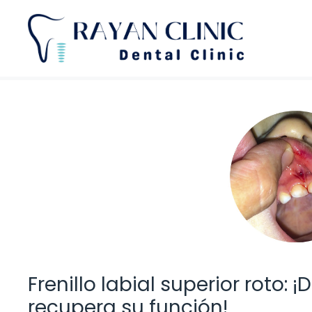
Saltar
al
contenido
Frenillo labial superior roto
recupera su función!