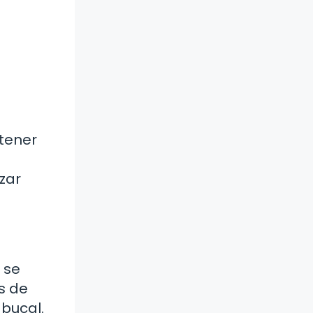
ntener
zar
 se
os de
 bucal.