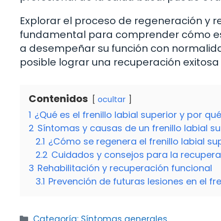
Explorar el proceso de regeneración y rec
fundamental para comprender cómo est
a desempeñar su función con normalida
posible lograr una recuperación exitosa
Contenidos
ocultar
1
¿Qué es el frenillo labial superior y por q
2
Síntomas y causas de un frenillo labial su
2.1
¿Cómo se regenera el frenillo labial su
2.2
Cuidados y consejos para la recupera
3
Rehabilitación y recuperación funcional
3.1
Prevención de futuras lesiones en el fren
Categorías
Categoría: Síntomas generales