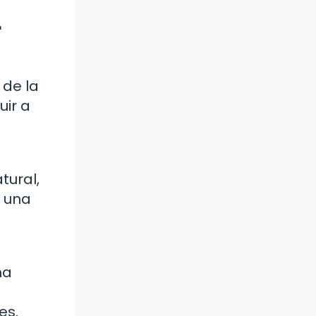
r
 de la
uir a
tural,
r una
ma
es.