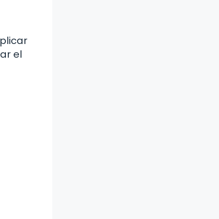
plicar
ar el