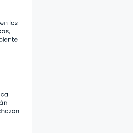
en los
pas,
ciente
e
ica
rán
nchazón