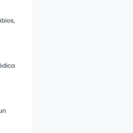
bios,
édica
un