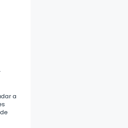
r
udar a
es
 de