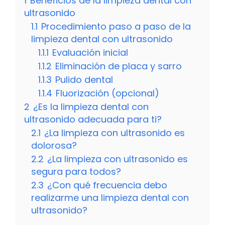
1
Beneficios de la limpieza dental con
ultrasonido
1.1
Procedimiento paso a paso de la
limpieza dental con ultrasonido
1.1.1
Evaluación inicial
1.1.2
Eliminación de placa y sarro
1.1.3
Pulido dental
1.1.4
Fluorización (opcional)
2
¿Es la limpieza dental con
ultrasonido adecuada para ti?
2.1
¿La limpieza con ultrasonido es
dolorosa?
2.2
¿La limpieza con ultrasonido es
segura para todos?
2.3
¿Con qué frecuencia debo
realizarme una limpieza dental con
ultrasonido?