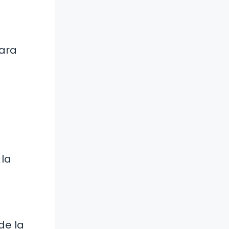
para
 la
de la