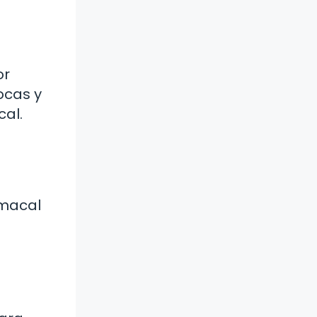
or
ocas y
cal.
omacal