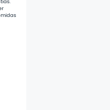
tias.
er
comidas