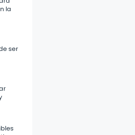
para
n la
de ser
ar
y
ibles