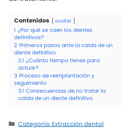
Contenidos
ocultar
1
¿Por qué se caen los dientes
definitivos?
2
Primeros pasos ante la caída de un
diente definitivo
2.1
¿Cuánto tiempo tienes para
actuar?
3
Proceso de reimplantación y
seguimiento
3.1
Consecuencias de no tratar la
caída de un diente definitivo
Categorías
Categoría: Extracción dental