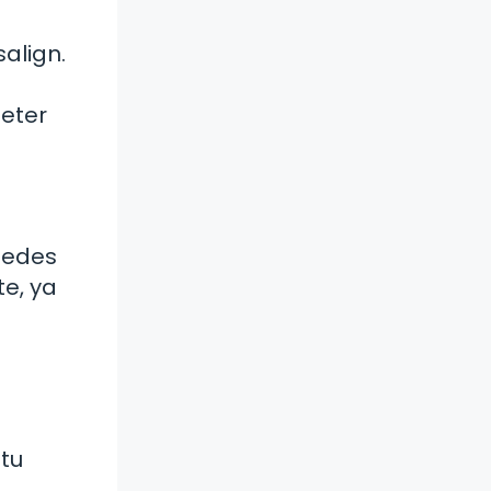
salign.
meter
Puedes
te, ya
tu