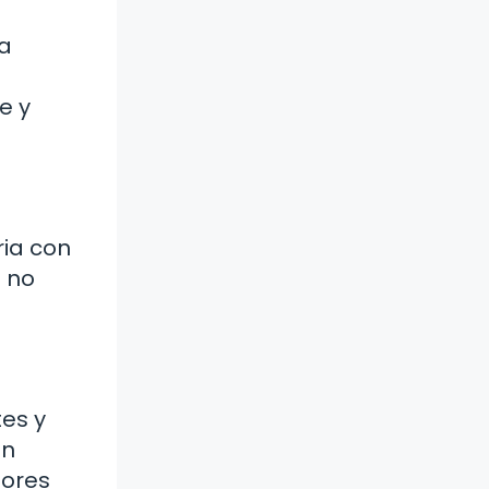
na
e y
ria con
s no
tes y
en
dores