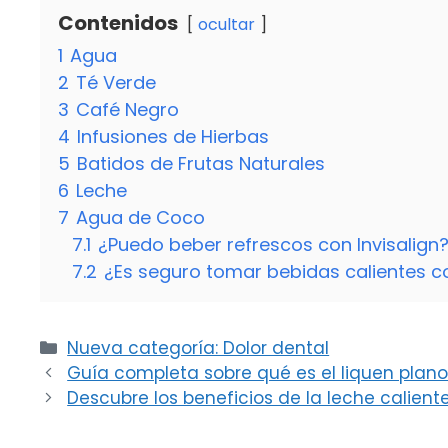
Contenidos
ocultar
1
Agua
2
Té Verde
3
Café Negro
4
Infusiones de Hierbas
5
Batidos de Frutas Naturales
6
Leche
7
Agua de Coco
7.1
¿Puedo beber refrescos con Invisalign
7.2
¿Es seguro tomar bebidas calientes co
Categorías
Nueva categoría: Dolor dental
Guía completa sobre qué es el liquen plano 
Descubre los beneficios de la leche calient