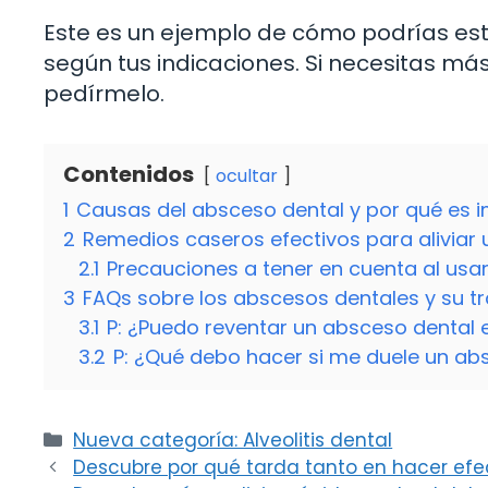
Este es un ejemplo de cómo podrías estr
según tus indicaciones. Si necesitas má
pedírmelo.
Contenidos
ocultar
1
Causas del absceso dental y por qué es i
2
Remedios caseros efectivos para aliviar
2.1
Precauciones a tener en cuenta al us
3
FAQs sobre los abscesos dentales y su t
3.1
P: ¿Puedo reventar un absceso dental 
3.2
P: ¿Qué debo hacer si me duele un ab
Categorías
Nueva categoría: Alveolitis dental
Descubre por qué tarda tanto en hacer efe