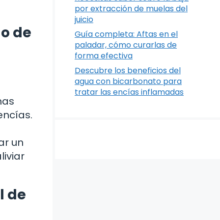
por extracción de muelas del
juicio
lo de
Guía completa: Aftas en el
paladar, cómo curarlas de
forma efectiva
Descubre los beneficios del
agua con bicarbonato para
tratar las encías inflamadas
mas
encías.
ar un
iviar
l de