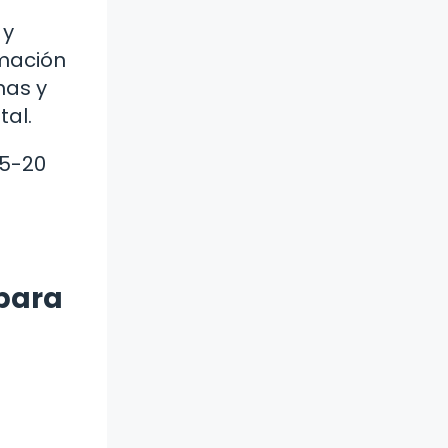
 y
amación
nas y
tal.
15-20
 para