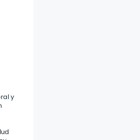
ral y
n
lud