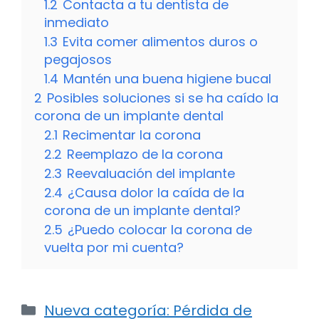
1.2
Contacta a tu dentista de
inmediato
1.3
Evita comer alimentos duros o
pegajosos
1.4
Mantén una buena higiene bucal
2
Posibles soluciones si se ha caído la
corona de un implante dental
2.1
Recimentar la corona
2.2
Reemplazo de la corona
2.3
Reevaluación del implante
2.4
¿Causa dolor la caída de la
corona de un implante dental?
2.5
¿Puedo colocar la corona de
vuelta por mi cuenta?
Categorías
Nueva categoría: Pérdida de