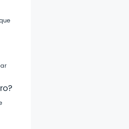
 que
zar
ro?
e