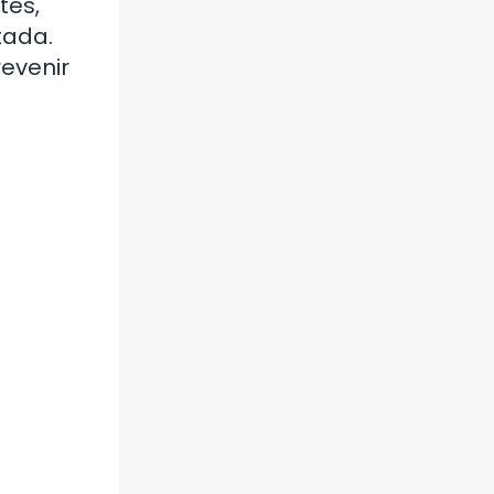
tes,
tada.
evenir