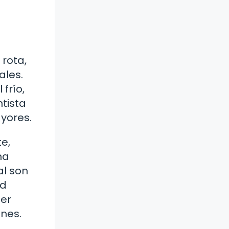
rota,
ales.
frío,
tista
yores.
e,
na
al son
ud
ier
nes.