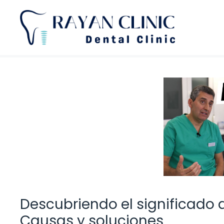
Saltar
al
contenido
Descubriendo el significado 
Causas y soluciones