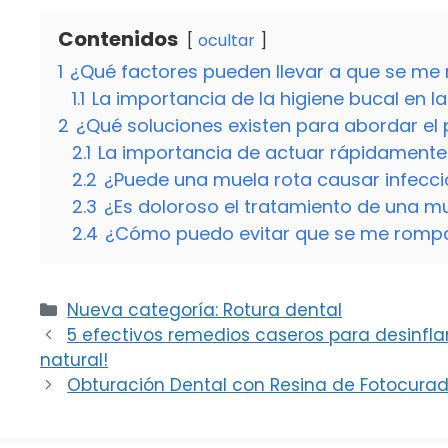
Contenidos
ocultar
1
¿Qué factores pueden llevar a que se me
1.1
La importancia de la higiene bucal en 
2
¿Qué soluciones existen para abordar el
2.1
La importancia de actuar rápidamente
2.2
¿Puede una muela rota causar infecc
2.3
¿Es doloroso el tratamiento de una m
2.4
¿Cómo puedo evitar que se me rompan
Categorías
Nueva categoría: Rotura dental
5 efectivos remedios caseros para desinfla
natural!
Obturación Dental con Resina de Fotocurad