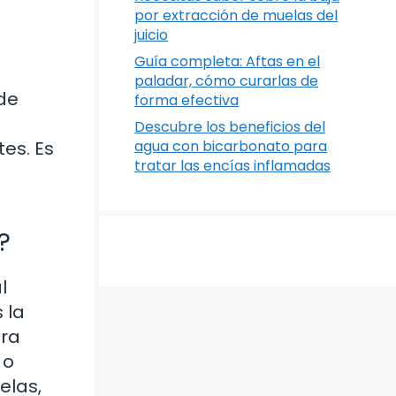
por extracción de muelas del
juicio
Guía completa: Aftas en el
paladar, cómo curarlas de
de
forma efectiva
Descubre los beneficios del
es. Es
agua con bicarbonato para
tratar las encías inflamadas
?
l
 la
tra
 o
elas,