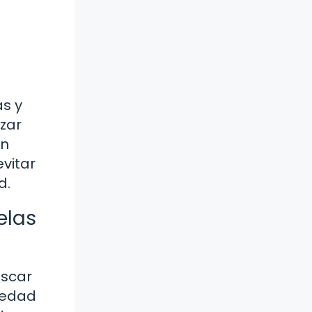
as y
izar
on
evitar
d.
elas
uscar
vedad