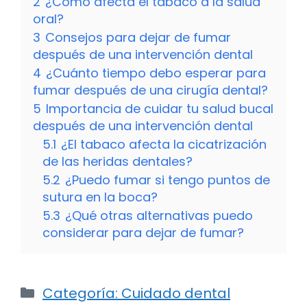
2
¿Cómo afecta el tabaco a la salud
oral?
3
Consejos para dejar de fumar
después de una intervención dental
4
¿Cuánto tiempo debo esperar para
fumar después de una cirugía dental?
5
Importancia de cuidar tu salud bucal
después de una intervención dental
5.1
¿El tabaco afecta la cicatrización
de las heridas dentales?
5.2
¿Puedo fumar si tengo puntos de
sutura en la boca?
5.3
¿Qué otras alternativas puedo
considerar para dejar de fumar?
Categorías
Categoría: Cuidado dental