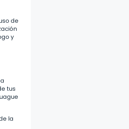
 uso de
zación
ogo y
ta
de tus
njuague
de la