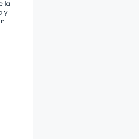
e la
o y
an