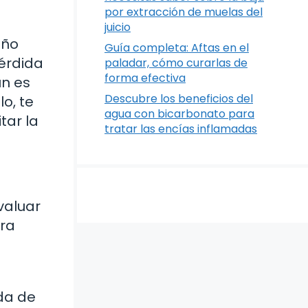
por extracción de muelas del
juicio
año
Guía completa: Aftas en el
pérdida
paladar, cómo curarlas de
forma efectiva
ún es
Descubre los beneficios del
o, te
agua con bicarbonato para
tar la
tratar las encías inflamadas
valuar
ara
nda de