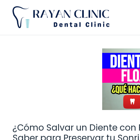
Saltar
al
contenido
¿Cómo Salvar un Diente con P
Saber para Preservar tu Sonr