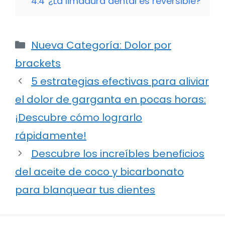
4.4
¿La limadura dental es reversible?
Categorías
Nueva Categoría: Dolor por
brackets
5 estrategias efectivas para aliviar
el dolor de garganta en pocas horas:
¡Descubre cómo lograrlo
rápidamente!
Descubre los increíbles beneficios
del aceite de coco y bicarbonato
para blanquear tus dientes