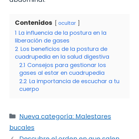
Contenidos
ocultar
1
La influencia de la postura en la
liberación de gases
2
Los beneficios de la postura de
cuadrupedia en la salud digestiva
2.1
Consejos para gestionar los
gases al estar en cuadrupedia
2.2
La importancia de escuchar a tu
cuerpo
Categorías
Nueva categoría: Malestares
bucales
Descubre el orden en que salen