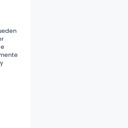
pueden
or
de
vamente
 y