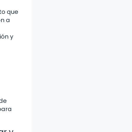
to que
ón a
o
ión y
 de
para