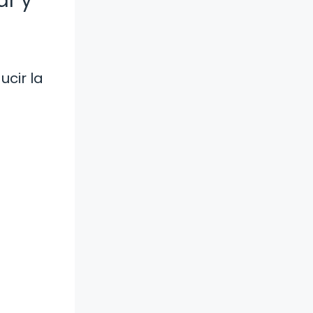
ar y
e
ucir la