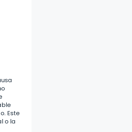
causa
mo
e
able
o. Este
l o la