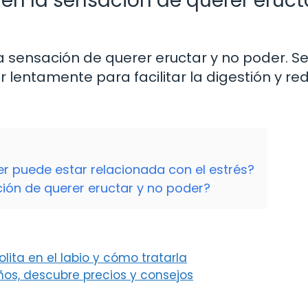
 en la sensación de querer eruct
 la sensación de querer eructar y no poder. S
entamente para facilitar la digestión y red
er puede estar relacionada con el estrés?
ción de querer eructar y no poder?
lita en el labio y cómo tratarla
ños, descubre precios y consejos